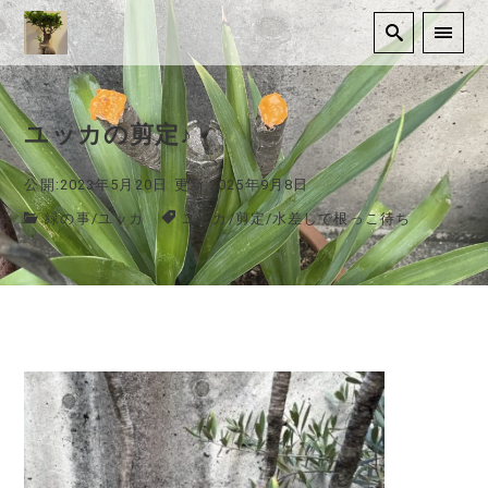
ユッカの剪定♪
公開:2023年5月20日
更新:2025年9月8日
緑の事
/
ユッカ
ユッカ
/
剪定
/
水差しで根っこ待ち