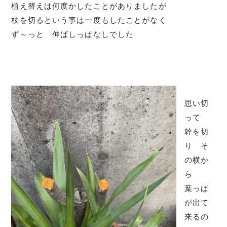
植え替えは何度かしたことがありましたが
枝を切るという事は一度もしたことがなく
ず～っと 伸ばしっぱなしでした
思い切
って
幹を切
り そ
の横か
ら
葉っぱ
が出て
来るの