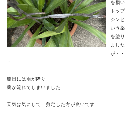
を願い
トップ
ジンと
いう薬
を塗り
ました
が・・
・
翌日には雨が降り
薬が流れてしまいました
天気は気にして 剪定した方が良いです