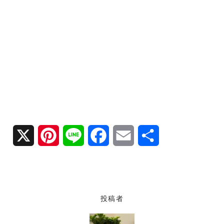
X
P
L
F
E
共
i
i
a
m
有
n
n
c
a
t
e
e
i
投稿者
e
b
l