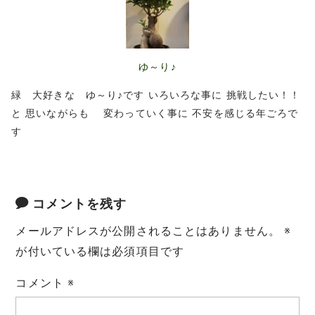
r
o
e
o
ゆ～り♪
s
k
緑 大好きな ゆ～り♪です いろいろな事に 挑戦したい！！
t
と 思いながらも 変わっていく事に 不安を感じる年ごろで
す
コメントを残す
メールアドレスが公開されることはありません。
※
が付いている欄は必須項目です
コメント
※