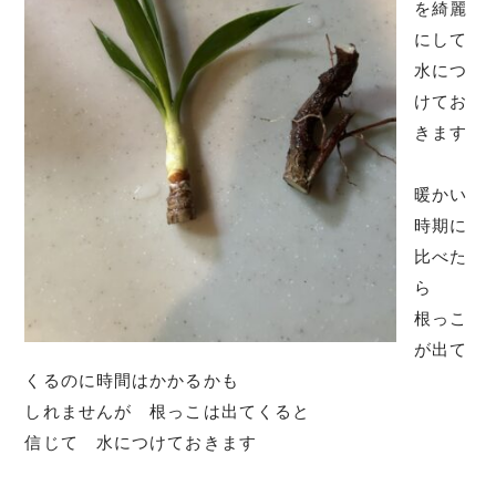
を綺麗
にして
水につ
けてお
きます
暖かい
時期に
比べた
ら
根っこ
が出て
くるのに時間はかかるかも
しれませんが 根っこは出てくると
信じて 水につけておきます