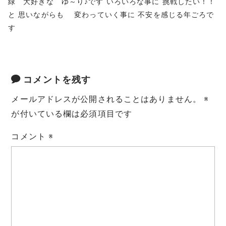
緑 大好きな ゆ～り♪です いろいろな事に 挑戦したい！！
t
と 思いながらも 変わっていく事に 不安を感じる年ごろで
す
コメントを残す
メールアドレスが公開されることはありません。
※
が付いている欄は必須項目です
コメント
※