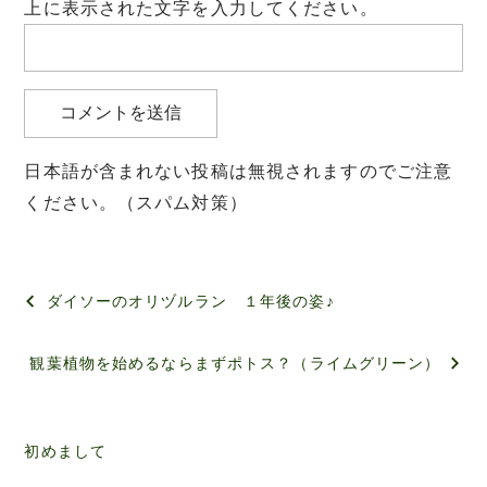
上に表示された文字を入力してください。
日本語が含まれない投稿は無視されますのでご注意
ください。（スパム対策）
投
ダイソーのオリヅルラン １年後の姿♪
稿
観葉植物を始めるならまずポトス？（ライムグリーン）
ナ
ビ
ゲ
初めまして