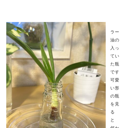
ラー
油の
入っ
てい
た瓶
です
可愛
い形
の瓶
を見
る
と
何か