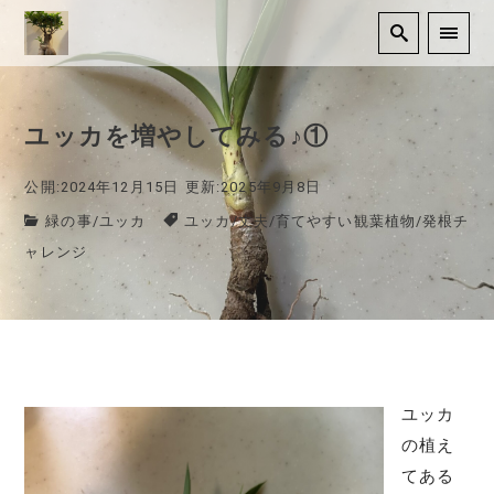
ユッカを増やしてみる♪①
公開:2024年12月15日
更新:2025年9月8日
緑の事
/
ユッカ
ユッカ
/
丈夫
/
育てやすい観葉植物
/
発根チ
ャレンジ
ユッカ
の植え
てある