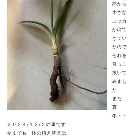
鉢から
小さな
ユッカ
が出て
きてい
たので
それを
引っこ
抜いて
みまし
た
まだ
真
冬・・
２０２４/１２/２の事です
今までも 鉢の植え替えは