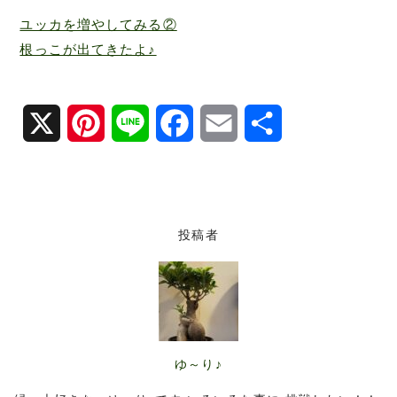
ユッカを増やしてみる②
根っこが出てきたよ♪
X
P
L
F
E
共
i
i
a
m
有
n
n
c
a
t
e
e
i
投稿者
e
b
l
r
o
e
o
ゆ～り♪
s
k